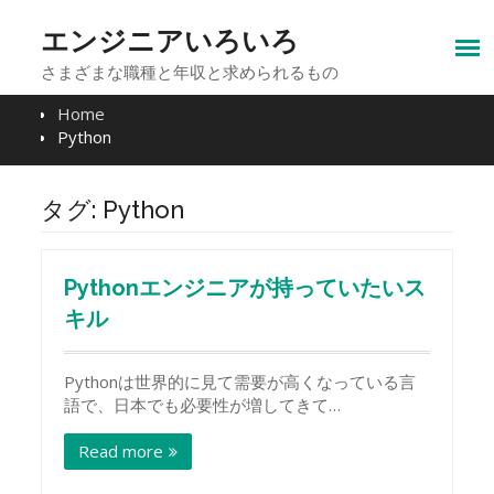
Skip
to
エンジニアいろいろ
content
さまざまな職種と年収と求められるもの
Home
Python
タグ:
Python
Pythonエンジニアが持っていたいス
キル
Pythonは世界的に見て需要が高くなっている言
語で、日本でも必要性が増してきて…
Read more